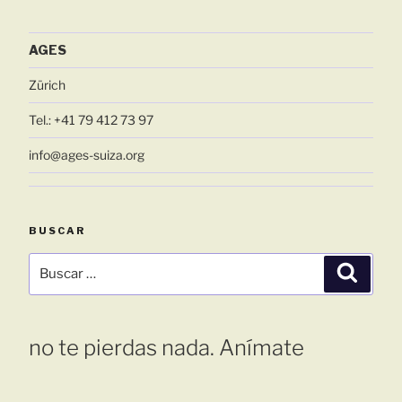
AGES
Zürich
Tel.: +41 79 412 73 97
info@ages-suiza.org
BUSCAR
Buscar
Busca
por:
no te pierdas nada. Anímate